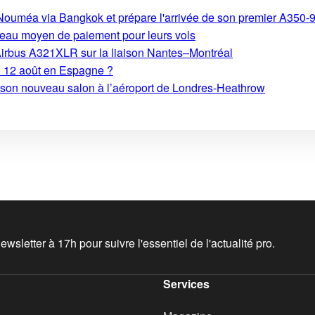
s-Nouméa via Bangkok et prépare l'arrivée de son premier A350-
eau moyen de paiement pour leurs vols
Airbus A321XLR sur la liaison Nantes–Montréal
du 12 août en Espagne ?
e son nouveau salon à l’aéroport de Londres-Heathrow
wsletter à 17h pour suivre l'essentiel de l'actualité pro.
Services