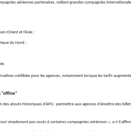
pagnies aériennes partenaires, mêlant grandes compagnies internationales 
en-Orient et l’Asie ;
rique du Nord ;
ie.
ernatives crédibles pour les agences, notamment lorsque les tarifs augment
 “offline”
l’un des atouts historiques d’APG : permettre aux agences d’émettre des bil
tout simplement pas accès à certaines compagnies aériennes
», a-t-il affir