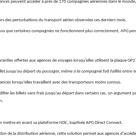
agences peuvent accéder à près de 170 compagnies aériennes dans le monde
lors des perturbations du transport aérien observées ces derniers mois.
s ou que certaines compagnies ne fonctionnent plus correctement, APG per
ranties offertes aux agences de voyages lorsqu’elles utilisent la plaque GP2
et jusqu’au départ du passager, même si la compagnie fait faillite entre-
gences lorsqu’elles travaillent avec des transporteurs moins connus.
difier les billets sans frais jusqu’au départ dans certains cas, un argument
n.
ur mettre en avant sa plateforme NDC, baptisée APG Direct Connect.
n de la distribution aérienne, cette solution permet aux agences d’accéde