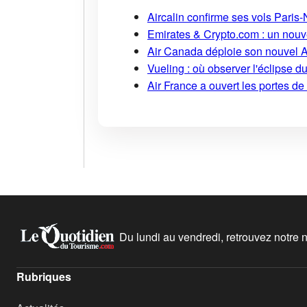
Aircalin confirme ses vols Pari
Emirates & Crypto.com : un nouv
Air Canada déploie son nouvel 
Vueling : où observer l'éclipse 
Air France a ouvert les portes d
Du lundi au vendredi, retrouvez notre ne
Rubriques