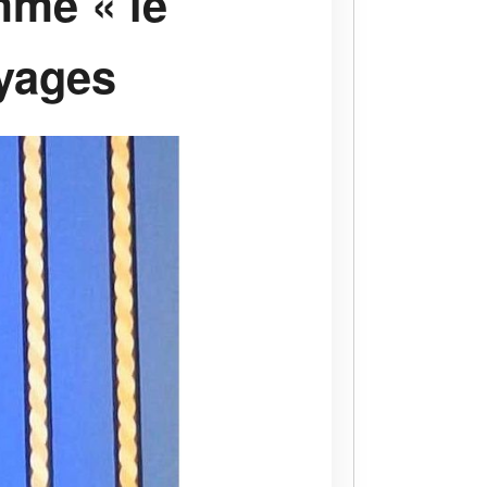
mme « le
oyages