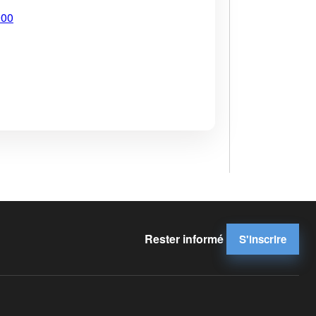
900
Rester informé
S'inscrire