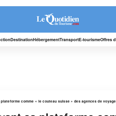
ction
Destination
Hébergement
Transport
E-tourisme
Offres 
 plateforme comme « le couteau suisse » des agences de voyag