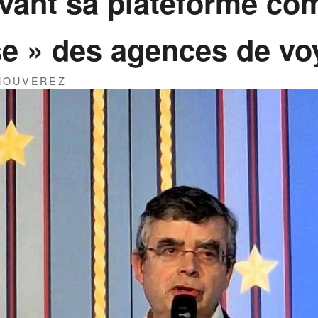
vant sa plateforme co
se » des agences de v
THOUVEREZ