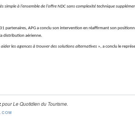
cès simple à l’ensemble de l’offre NDC sans complexité technique suppléme
1 partenaires, APG a conclu son intervention en réaffirmant son positionn
a distribution aérienne.
 aider les agences à trouver des solutions alternatives
», a conclu le repré
z
pour
Le Quotidien du Tourisme
.
E.COM