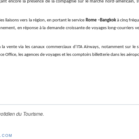
ant encore la présence de la compagnie sur le marché nord-américain, 
es liaisons vers la région, en portant le service
Rome –Bangkok
à cinq fréq
nnement, en réponse à la demande croissante de voyages long-courriers ver
 la vente via les canaux commerciaux d’ITA Airways, notamment sur le site
 Office, les agences de voyages et les comptoirs billetterie dans les aéropo
otidien du Tourisme
.
E.COM