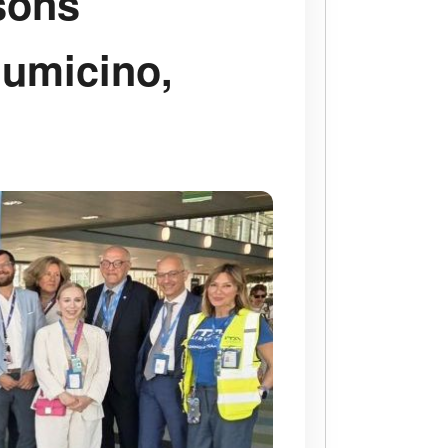
sons
iumicino,