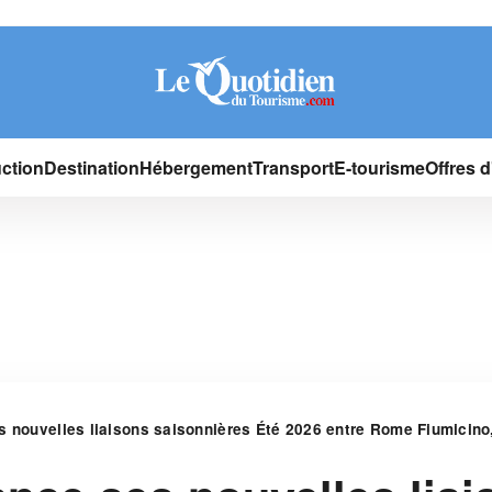
ction
Destination
Hébergement
Transport
E-tourisme
Offres 
s nouvelles liaisons saisonnières Été 2026 entre Rome Fiumicino,