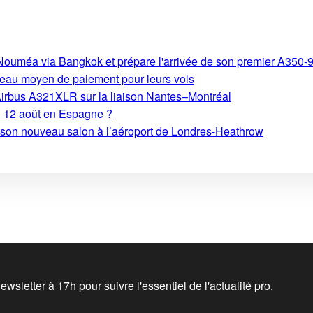
s-Nouméa via Bangkok et prépare l'arrivée de son premier A350-
eau moyen de paiement pour leurs vols
Airbus A321XLR sur la liaison Nantes–Montréal
du 12 août en Espagne ?
e son nouveau salon à l’aéroport de Londres-Heathrow
wsletter à 17h pour suivre l'essentiel de l'actualité pro.