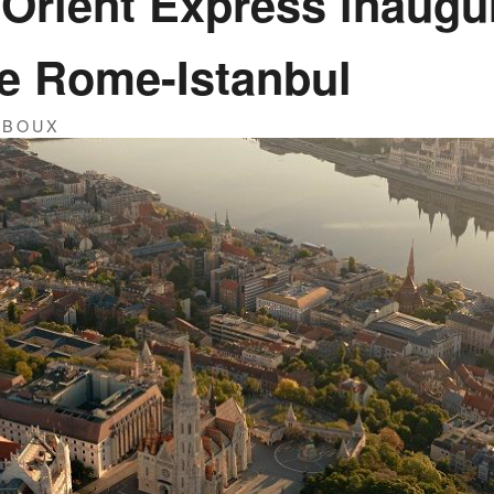
 Orient Express inaugu
ne Rome-Istanbul
IBOUX