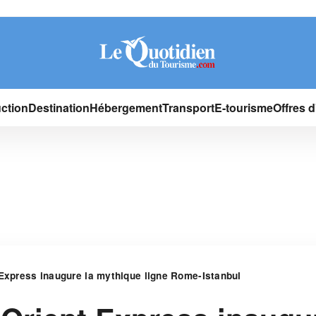
ction
Destination
Hébergement
Transport
E-tourisme
Offres 
 Express inaugure la mythique ligne Rome-Istanbul