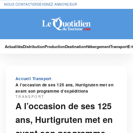
NOUS CONTACTER
DEVENEZ ANNONCEUR
Actualités
Distribution
Production
Destination
Hébergement
Transport
E-
›
›
Accueil
Transport
A l’occasion de ses 125 ans, Hurtigruten met en
avant son programme d’expéditions
TRANSPORT
A l’occasion de ses 125
ans, Hurtigruten met en