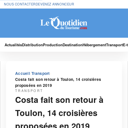
NOUS CONTACTER
DEVENEZ ANNONCEUR
Actualités
Distribution
Production
Destination
Hébergement
Transport
E-
›
›
Accueil
Transport
Costa fait son retour à Toulon, 14 croisières
proposées en 2019
TRANSPORT
Costa fait son retour à
Toulon, 14 croisières
proposées en 2019