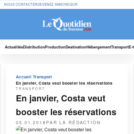
NOUS CONTACTER
DEVENEZ ANNONCEUR
Actualités
Distribution
Production
Destination
Hébergement
Transport
E-
›
›
Accueil
Transport
En janvier, Costa veut booster les réservations
TRANSPORT
En janvier, Costa veut
booster les réservations
05.01.2018
PAR LA RÉDACTION