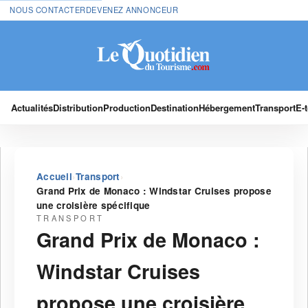
NOUS CONTACTER
DEVENEZ ANNONCEUR
Actualités
Distribution
Production
Destination
Hébergement
Transport
E-
›
›
Accueil
Transport
Grand Prix de Monaco : Windstar Cruises propose
une croisière spécifique
TRANSPORT
Grand Prix de Monaco :
Windstar Cruises
propose une croisière