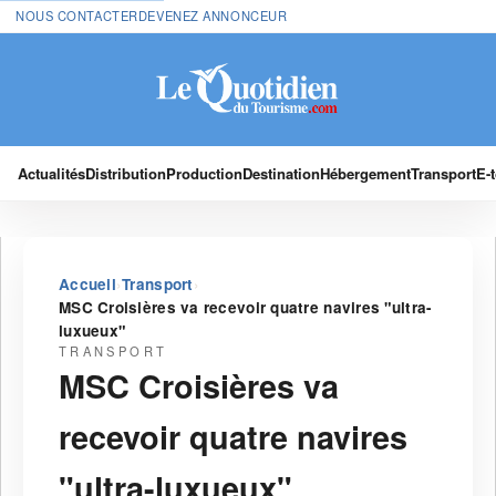
NOUS CONTACTER
DEVENEZ ANNONCEUR
Actualités
Distribution
Production
Destination
Hébergement
Transport
E-
›
›
Accueil
Transport
MSC Croisières va recevoir quatre navires "ultra-
luxueux"
TRANSPORT
MSC Croisières va
recevoir quatre navires
"ultra-luxueux"