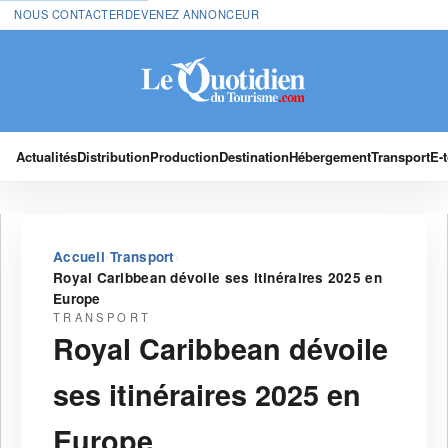
NOUS CONTACTER
DEVENEZ ANNONCEUR
Actualités
Distribution
Production
Destination
Hébergement
Transport
E-
›
›
Accueil
Transport
Royal Caribbean dévoile ses itinéraires 2025 en
Europe
TRANSPORT
Royal Caribbean dévoile
ses itinéraires 2025 en
Europe