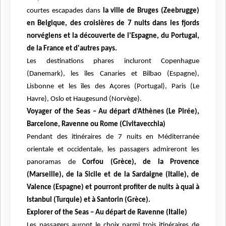
courtes escapades dans
la ville de Bruges (Zeebrugge)
en Belgique, des croisières de 7 nuits dans
les fjords
norvégiens et la découverte de l'Espagne, du Portugal,
de la France et d'autres pays.
Les destinations phares incluront
Copenhague
(Danemark), les îles Canaries et Bilbao (Espagne),
Lisbonne et les îles des Açores (Portugal),
Paris (Le
Havre), Oslo et Haugesund (Norvège).
Voyager of the Seas – Au départ d’Athènes (Le Pirée),
Barcelone, Ravenne ou Rome (Civitavecchia)
Pendant des itinéraires de 7 nuits en Méditerranée
orientale et occidentale, les passagers admireront
les
panoramas de
Corfou (Grèce), de la Provence
(Marseille), de la Sicile et de la
Sardaigne (Italie), de
Valence (Espagne) et pourront profiter de nuits à quai à
Istanbul (Turquie) et à
Santorin (Grèce).
Explorer of the Seas – Au départ de Ravenne (Italie)
Les passagers auront le choix parmi trois itinéraires de