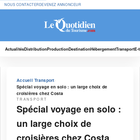
NOUS CONTACTER
DEVENEZ ANNONCEUR
Actualités
Distribution
Production
Destination
Hébergement
Transport
E-
›
›
Accueil
Transport
Spécial voyage en solo : un large choix de
croisières chez Costa
TRANSPORT
Spécial voyage en solo :
un large choix de
croisières chez Costa