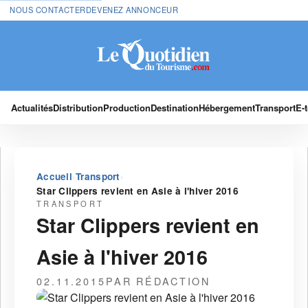
NOUS CONTACTER
DEVENEZ ANNONCEUR
Actualités
Distribution
Production
Destination
Hébergement
Transport
E-
›
›
Accueil
Transport
Star Clippers revient en Asie à l'hiver 2016
TRANSPORT
Star Clippers revient en
Asie à l'hiver 2016
02.11.2015
PAR RÉDACTION