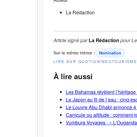
La Rédaction
Article signé par
La Rédaction
pour
Le
Sur le même thème :
Nomination
LIRE SUR QUOTIDIENDUTOURISM
À lire aussi
Les Bahamas révèlent l’héritage s
Le Japon au fil de l’eau : cinq
Le Louvre Abu Dhabi annonce 4 
Canicule ou altitude : comment l
Vumbura Voyages : « L'Ouganda r