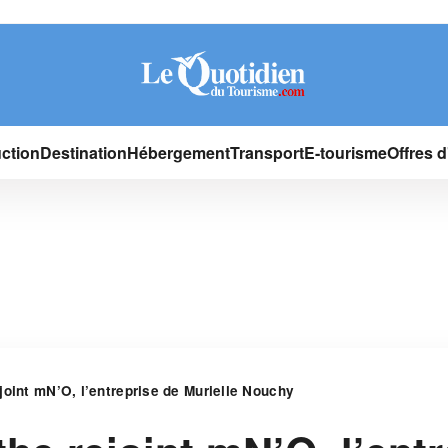
ction
Destination
Hébergement
Transport
E-tourisme
Offres 
joint mN’O, l’entreprise de Murielle Nouchy