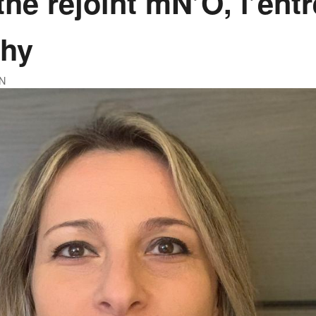
he rejoint mN’O, l’entr
chy
N