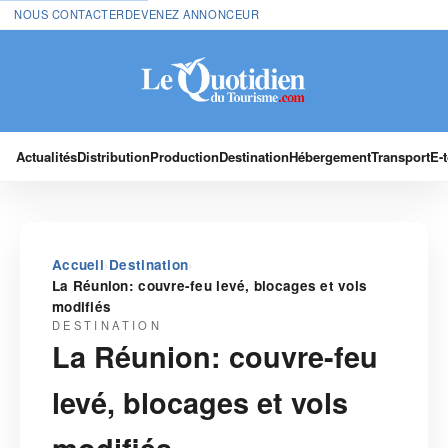
NOUS CONTACTER
DEVENEZ ANNONCEUR
Actualités
Distribution
Production
Destination
Hébergement
Transport
E-
›
›
Accueil
Destination
La Réunion: couvre-feu levé, blocages et vols
modifiés
DESTINATION
La Réunion: couvre-feu
levé, blocages et vols