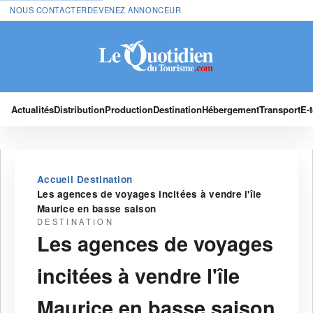
NOUS CONTACTER
DEVENEZ ANNONCEUR
Actualités
Distribution
Production
Destination
Hébergement
Transport
E-
›
›
Accueil
Destination
Les agences de voyages incitées à vendre l'île
Maurice en basse saison
DESTINATION
Les agences de voyages
incitées à vendre l'île
Maurice en basse saison