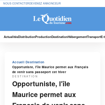
NOUS CONTACTER
DEVENEZ ANNONCEUR
Actualités
Distribution
Production
Destination
Hébergement
Transport
E-
›
›
Accueil
Destination
Opportuniste, l'île Maurice permet aux Français
de venir sans passeport cet hiver
DESTINATION
Opportuniste, l'île
Maurice permet aux