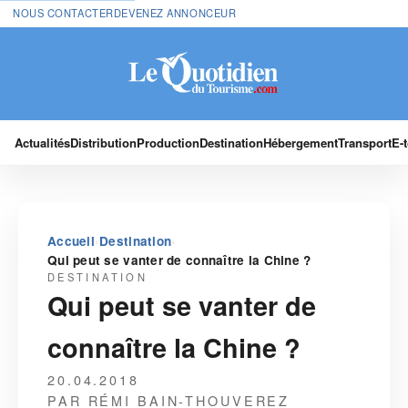
NOUS CONTACTER
DEVENEZ ANNONCEUR
Actualités
Distribution
Production
Destination
Hébergement
Transport
E-
›
›
Accueil
Destination
Qui peut se vanter de connaître la Chine ?
DESTINATION
Qui peut se vanter de
connaître la Chine ?
20.04.2018
PAR RÉMI BAIN-THOUVEREZ