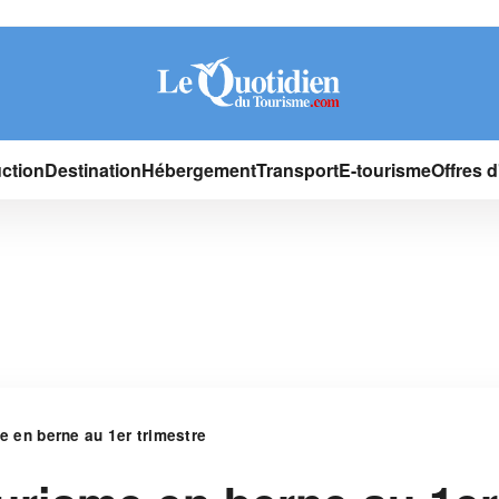
ction
Destination
Hébergement
Transport
E-tourisme
Offres 
me en berne au 1er trimestre