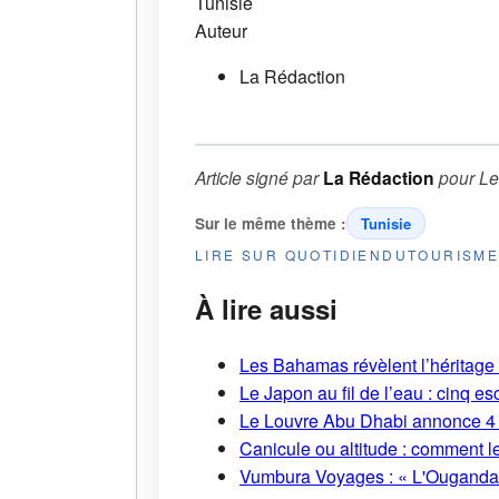
Tunisie
Auteur
La Rédaction
Article signé par
La Rédaction
pour
Le
Sur le même thème :
Tunisie
LIRE SUR QUOTIDIENDUTOURISM
À lire aussi
Les Bahamas révèlent l’héritage s
Le Japon au fil de l’eau : cinq
Le Louvre Abu Dhabi annonce 4 
Canicule ou altitude : comment l
Vumbura Voyages : « L'Ouganda r