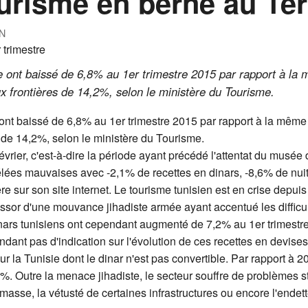
ourisme en berne au 1er
N
sie ont baissé de 6,8% au 1er trimestre 2015 par rapport à la
ux frontières de 14,2%, selon le ministère du Tourisme.
e ont baissé de 6,8% au 1er trimestre 2015 par rapport à la même
s de 14,2%, selon le ministère du Tourisme.
évrier, c'est-à-dire la période ayant précédé l'attentat du musée
vélées mauvaises avec -2,1% de recettes en dinars, -8,6% de nuit
tère sur son site internet. Le tourisme tunisien est en crise depu
l'essor d'une mouvance jihadiste armée ayant accentué les diffic
nars tunisiens ont cependant augmenté de 7,2% au 1er trimestre
dant pas d'indication sur l'évolution de ces recettes en devises
 la Tunisie dont le dinar n'est pas convertible. Par rapport à 2
%. Outre la menace jihadiste, le secteur souffre de problèmes st
 masse, la vétusté de certaines infrastructures ou encore l'endet