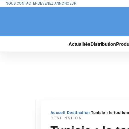
NOUS CONTACTER
DEVENEZ ANNONCEUR
Actualités
Distribution
Produ
›
›
Accueil
Destination
Tunisie : le touris
DESTINATION