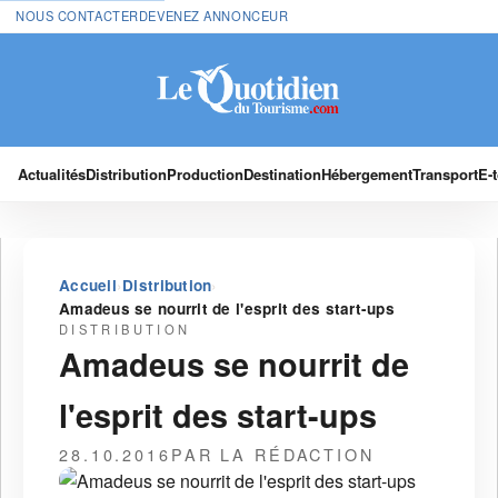
NOUS CONTACTER
DEVENEZ ANNONCEUR
Actualités
Distribution
Production
Destination
Hébergement
Transport
E-
›
›
Accueil
Distribution
Amadeus se nourrit de l'esprit des start-ups
DISTRIBUTION
Amadeus se nourrit de
l'esprit des start-ups
28.10.2016
PAR LA RÉDACTION