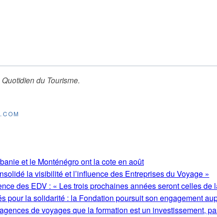
 Quotidien du Tourisme
.
E.COM
lbanie et le Monténégro ont la cote en août
olidé la visibilité et l’influence des Entreprises du Voyage »
ence des EDV : « Les trois prochaines années seront celles de l
s pour la solidarité : la Fondation poursuit son engagement au
 agences de voyages que la formation est un investissement, pa