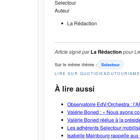
Selectour
Auteur
La Rédaction
Article signé par
La Rédaction
pour
Le
Sur le même thème :
Selectour
LIRE SUR QUOTIDIENDUTOURISM
À lire aussi
Observatoire EdV/Orchestra : l’A
Valérie Boned : « Nous avons cons
Valérie Boned réélue à la présid
Les adhérents Selectour mobilisé
Isabelle Mainbourg rappelle aux