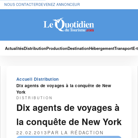
NOUS CONTACTER
DEVENEZ ANNONCEUR
Actualités
Distribution
Production
Destination
Hébergement
Transport
E-
›
›
Accueil
Distribution
Dix agents de voyages à la conquête de New
York
DISTRIBUTION
Dix agents de voyages à
la conquête de New York
22.02.2013
PAR LA RÉDACTION