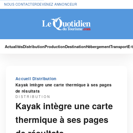
NOUS CONTACTER
DEVENEZ ANNONCEUR
Actualités
Distribution
Production
Destination
Hébergement
Transport
E-
›
›
Accueil
Distribution
Kayak intègre une carte thermique à ses pages
de résultats
DISTRIBUTION
Kayak intègre une carte
thermique à ses pages