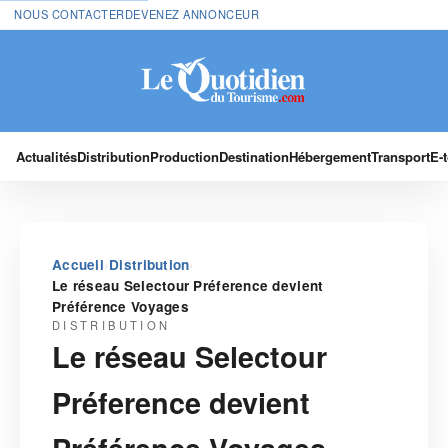
NOUS CONTACTER
DEVENEZ ANNONCEUR
Actualités
Distribution
Production
Destination
Hébergement
Transport
E-
›
›
Accueil
Distribution
Le réseau Selectour Préference devient
Préférence Voyages
DISTRIBUTION
Le réseau Selectour
Préference devient