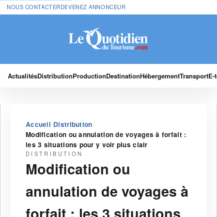
NOUS CONTACTER
DEVENEZ ANNONCEUR
Actualités
Distribution
Production
Destination
Hébergement
Transport
E-
›
›
Accueil
Distribution
Modification ou annulation de voyages à forfait :
les 3 situations pour y voir plus clair
DISTRIBUTION
Modification ou
annulation de voyages à
forfait : les 3 situations