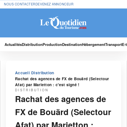
NOUS CONTACTER
DEVENEZ ANNONCEUR
Actualités
Distribution
Production
Destination
Hébergement
Transport
E-
›
›
Accueil
Distribution
Rachat des agences de FX de Bouärd (Selectour
Afat) par Marietton : c'est signé !
DISTRIBUTION
Rachat des agences de
FX de Bouärd (Selectour
Afat) par Marietton :