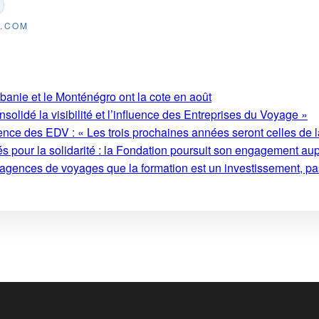
E.COM
lbanie et le Monténégro ont la cote en août
olidé la visibilité et l’influence des Entreprises du Voyage »
ence des EDV : « Les trois prochaines années seront celles de l
s pour la solidarité : la Fondation poursuit son engagement au
 agences de voyages que la formation est un investissement, pa