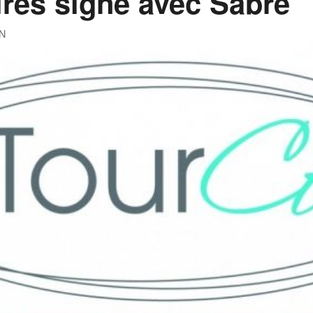
res signe avec Sabre
N