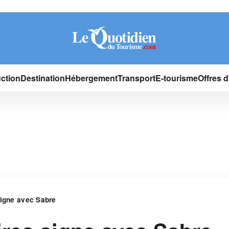
ction
Destination
Hébergement
Transport
E-tourisme
Offres 
signe avec Sabre