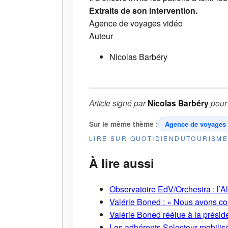
Extraits de son intervention.
Agence de voyages
vidéo
Auteur
Nicolas Barbéry
Article signé par
Nicolas Barbéry
pou
Sur le même thème :
Agence de voyages
LIRE SUR QUOTIDIENDUTOURISM
À lire aussi
Observatoire EdV/Orchestra : l’A
Valérie Boned : « Nous avons cons
Valérie Boned réélue à la présid
Les adhérents Selectour mobilisé