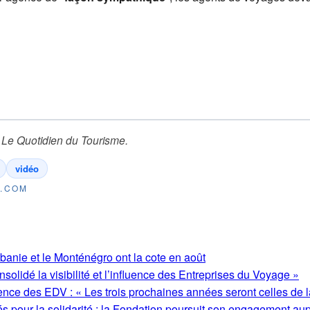
r
Le Quotidien du Tourisme
.
vidéo
E.COM
lbanie et le Monténégro ont la cote en août
olidé la visibilité et l’influence des Entreprises du Voyage »
ence des EDV : « Les trois prochaines années seront celles de l
s pour la solidarité : la Fondation poursuit son engagement au