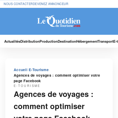
NOUS CONTACTER
DEVENEZ ANNONCEUR
Actualités
Distribution
Production
Destination
Hébergement
Transport
E-
›
›
Accueil
E-Tourisme
Agences de voyages : comment optimiser votre
page Facebook
E-TOURISME
Agences de voyages :
comment optimiser