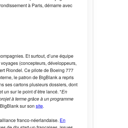
 arrondissement à Paris, démarre avec
 compagnies. Et surtout, d’une équipe
 voyages (concepteurs, développeurs,
bert Riondel. Ce pilote de Boeing 777
terne, le patron de BigBlank a repris
s ses cartons plusieurs dossiers, dont
 un sur le point d’être lancé. "
En
 projet à terme grâce à un programme
de BigBlank sur son
site
.
alliance franco-néerlandaise.
En
es de dix start-up françaises, issues