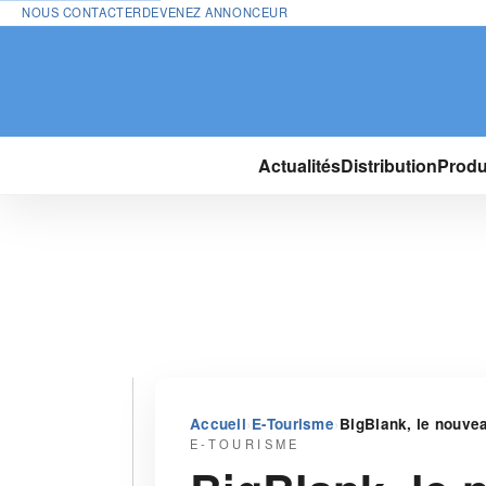
NOUS CONTACTER
DEVENEZ ANNONCEUR
Actualités
Distribution
Produ
›
›
Accueil
E-Tourisme
BigBlank, le nouvea
E-TOURISME