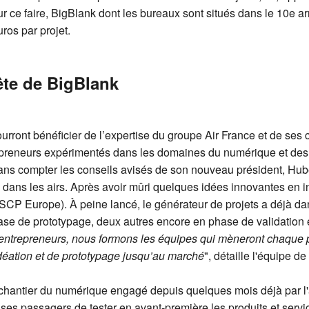
Pour ce faire, BigBlank dont les bureaux sont situés dans le 10e
ros par projet.
tête de BigBlank
ourront bénéficier de l’expertise du groupe Air France et de ses
preneurs expérimentés dans les domaines du numérique et des
, sans compter les conseils avisés de son nouveau président, Hu
 dans les airs. Après avoir mûri quelques idées innovantes en in
SCP Europe). À peine lancé, le générateur de projets a déjà dan
hase de prototypage, deux autres encore en phase de validation et
s entrepreneurs, nous formons les équipes qui mèneront chaque
idéation et de prototypage jusqu’au marché
", détaille l'équipe 
d chantier du numérique engagé depuis quelques mois déjà par l'
ses passagers de tester en avant-première les produits et servic