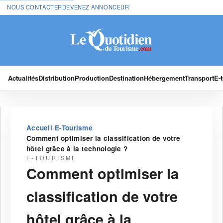
NOUS CONTACTER
DEVENEZ ANNONCEUR
Actualités
Distribution
Production
Destination
Hébergement
Transport
E-
›
›
Accueil
E-Tourisme
Comment optimiser la classification de votre
hôtel grâce à la technologie ?
E-TOURISME
Comment optimiser la
classification de votre
hôtel grâce à la