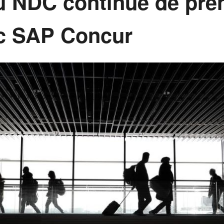
u NDC continue de pre
ec SAP Concur