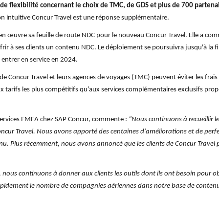
nde flexibilité concernant le choix de TMC, de GDS et plus de 700 partena
ion intuitive Concur Travel est une réponse supplémentaire.
en œuvre sa feuille de route NDC pour le nouveau Concur Travel. Elle a co
frir à ses clients un contenu NDC. Le déploiement se poursuivra jusqu'à la fin
 entrer en service en 2024.
s de Concur Travel et leurs agences de voyages (TMC) peuvent éviter les fra
 tarifs les plus compétitifs qu’aux services complémentaires exclusifs pro
r Services EMEA chez SAP Concur, commente :
“Nous continuons à recueillir 
oncur Travel. Nous avons apporté des centaines d'améliorations et de per
tenu. Plus récemment, nous avons annoncé que les clients de Concur Trave
, nous continuons à donner aux clients les outils dont ils ont besoin pour obt
apidement le nombre de compagnies aériennes dans notre base de contenu 