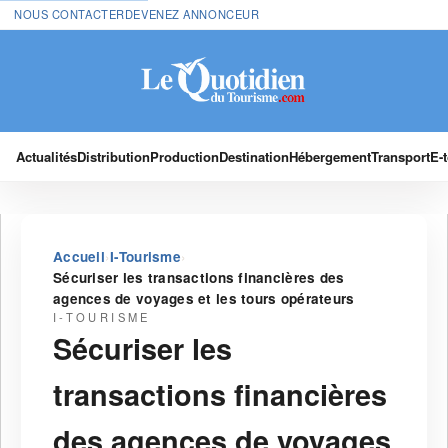
NOUS CONTACTER
DEVENEZ ANNONCEUR
Actualités
Distribution
Production
Destination
Hébergement
Transport
E-
›
›
Accueil
I-Tourisme
Sécuriser les transactions financières des
agences de voyages et les tours opérateurs
I-TOURISME
Sécuriser les
transactions financières
des agences de voyages