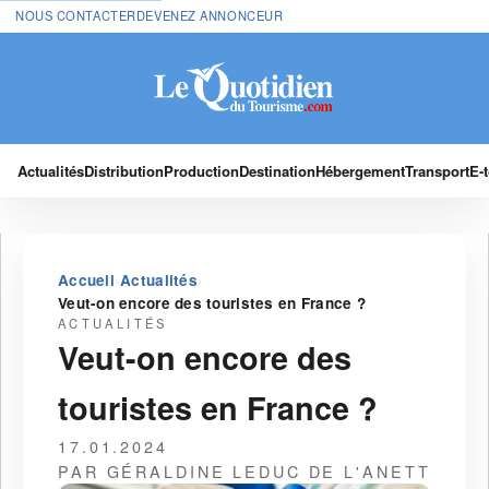
NOUS CONTACTER
DEVENEZ ANNONCEUR
Actualités
Distribution
Production
Destination
Hébergement
Transport
E-
›
›
Accueil
Actualités
Veut-on encore des touristes en France ?
ACTUALITÉS
Veut-on encore des
touristes en France ?
17.01.2024
PAR GÉRALDINE LEDUC DE L'ANETT