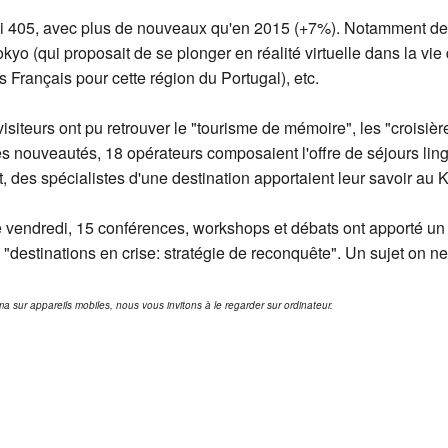
i 405, avec plus de nouveaux qu'en 2015 (+7%). Notamment des 
o (qui proposait de se plonger en réalité virtuelle dans la vie 
 Français pour cette région du Portugal), etc.
 visiteurs ont pu retrouver le "tourisme de mémoire", les "croisiè
s nouveautés, 18 opérateurs composaient l'offre de séjours ling
, des spécialistes d'une destination apportaient leur savoir a
 le vendredi, 15 conférences, workshops et débats ont apporté un 
 "destinations en crise: stratégie de reconquête". Un sujet on n
 sur appareils mobiles, nous vous invitons à le regarder sur ordinateur.