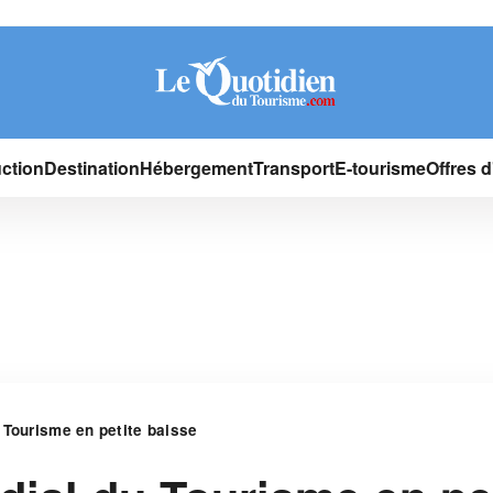
ction
Destination
Hébergement
Transport
E-tourisme
Offres 
 Tourisme en petite baisse