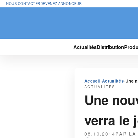
NOUS CONTACTER
DEVENEZ ANNONCEUR
Actualités
Distribution
Produ
›
›
Accueil
Actualités
Une n
ACTUALITÉS
Une nouv
verra le 
08.10.2014
PAR LA