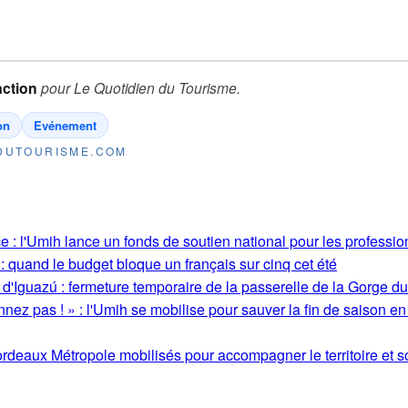
ction
pour
Le Quotidien du Tourisme
.
on
Evénement
NDUTOURISME.COM
 : l'Umih lance un fonds de soutien national pour les profession
: quand le budget bloque un français sur cinq cet été
 d'Iguazú : fermeture temporaire de la passerelle de la Gorge d
ez pas ! » : l'Umih se mobilise pour sauver la fin de saison en
rdeaux Métropole mobilisés pour accompagner le territoire et so