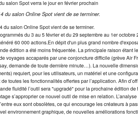
4 du salon Online Spot vient de se terminer.
 du salon Online Spot vient de se terminer.
grammés du 3 au 5 février et du 29 septembre au 1er octobre 2
généré 60 000 actions.En dépit d'un plus grand nombre d'expos
nde édition a été moins fréquentée. La principale raison étant 
 de voyages accaparés par une conjoncture difficile (grève Air
Orsay, demande de toute dernière minute…). La nouvelle dimensi
ts) requiert, pour les utilisateurs, un matériel et une configur
e toutes les fonctionnalités offertes par l’application. Afin d’off
ande fluidité l’outil sera "upgradé" pour la prochaine édition de f
age s’approprier ce nouvel outil de mise en relation. L’analyse 
’entre eux sont obsolètes, ce qui encourage les créateurs à pa
vel environnement graphique, de nouvelles améliorations foncti