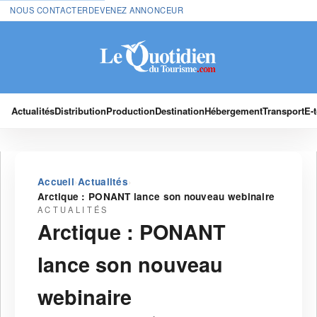
NOUS CONTACTER
DEVENEZ ANNONCEUR
Actualités
Distribution
Production
Destination
Hébergement
Transport
E-
›
›
Accueil
Actualités
Arctique : PONANT lance son nouveau webinaire
ACTUALITÉS
Arctique : PONANT
lance son nouveau
webinaire