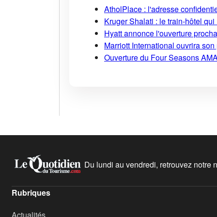
AtholPlace : l'adresse confident
Kruger Shalati : le train-hôtel qui
Hyatt annonce l'ouverture proch
Marriott International ouvrira s
Ouverture du Four Seasons AMA
Du lundi au vendredi, retrouvez notre ne
Rubriques
Actualités