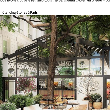
s avons trouvé le lieu idéal pour l’Experimental Châlet Val d’Isère »
co
 hôtel cinq étoiles à Paris