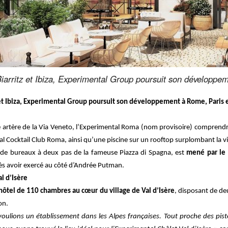
iarritz et Ibiza, Experimental Group poursuit son développem
 et Ibiza, Experimental Group poursuit son développement à Rome, Paris e
re artère de la Via Veneto, l’Experimental Roma (nom provisoire) comprend
l Cocktail Club Roma, ainsi qu’une piscine sur un rooftop surplombant la vil
de bureaux à deux pas de la fameuse Piazza di Spagna, est
mené par le 
ès avoir exercé au côté d’Andrée Putman.
l d’Isère
hôtel de 110 chambres au cœur du village de Val d’Isère
, disposant de de
on.
 voulions un établissement dans les Alpes françaises. Tout proche des pis