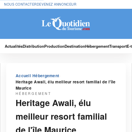
NOUS CONTACTER
DEVENEZ ANNONCEUR
Actualités
Distribution
Production
Destination
Hébergement
Transport
E-
›
›
Accueil
Hébergement
Heritage Awali, élu meilleur resort familial de l'île
Maurice
HÉBERGEMENT
Heritage Awali, élu
meilleur resort familial
de l'île Maurice