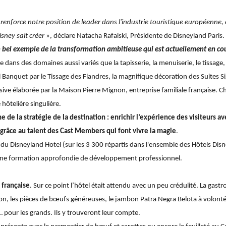
 renforce notre position de leader dans l'industrie touristique européenne
isney sait créer
», déclare Natacha Rafalski, Présidente de Disneyland Paris.
n bel exemple de la transformation ambitieuse qui est actuellement en co
re dans des domaines aussi variés que la tapisserie, la menuiserie, le tissage, 
l Banquet par le Tissage des Flandres, la magnifique décoration des Suites Sig
ive élaborée par la Maison Pierre Mignon, entreprise familiale française. C
hôtelière singulière.
e de la stratégie de la destination : enrichir l’expérience des visiteurs a
grâce au talent des Cast Members qui font vivre la magie
.
u Disneyland Hotel (sur les 3 300 répartis dans l'ensemble des Hôtels Disn
t une formation approfondie de développement professionnel.
 française
. Sur ce point l’hôtel était attendu avec un peu crédulité. La gast
on, les pièces de bœufs généreuses, le jambon Patra Negra Belota à volonté,
… pour les grands. Ils y trouveront leur compte.