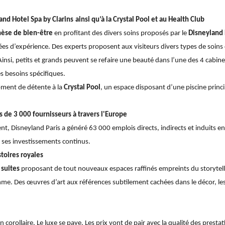
nd Hotel Spa by Clarins
ainsi qu’à la Crystal Pool et au Health Club
hèse de bien-être
en profitant des divers soins proposés par le
Disneyland 
nées d’expérience. Des experts proposent aux visiteurs divers types de soins
insi, petits et grands peuvent se refaire une beauté dans l’une des 4 cabin
s besoins spécifiques.
oment de détente à la
Crystal Pool
, un espace disposant d’une piscine princi
 de 3 000 fournisseurs à travers l'Europe
nt, Disneyland Paris a généré 63 000 emplois directs, indirects et induits e
à ses investissements continus.
toires royales
suites
proposant de tout nouveaux espaces raffinés empreints du storytelli
. Des œuvres d’art aux références subtilement cachées dans le décor, les
un corollaire. Le luxe se paye. Les prix vont de pair avec la qualité des presta