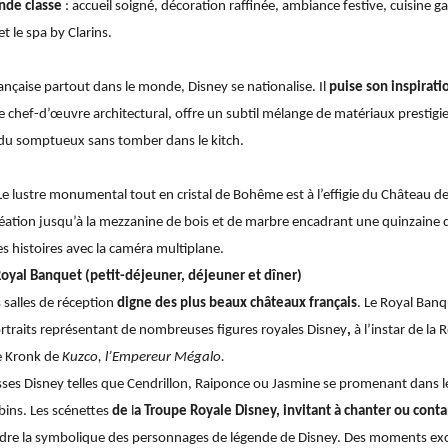
nde classe
: accueil soigné, décoration raffinée, ambiance festive, cuisine g
t le spa by Clarins.
 française partout dans le monde,
Disney se nationalise. Il
puise son inspirati
le
chef-d’œuvre architectural,
offre un subtil mélange de matériaux prestigieu
ir du somptueux sans tomber dans le kitch.
Le
lustre monumental tout en cristal de Bohême est à l’effigie du
Château de
réation jusqu’à la mezzanine de bois et de marbre encadrant une quinzain
es histoires avec la caméra multiplane.
 Royal Banquet (petit-déjeuner, déjeuner et dîner)
 salles de réception
digne des plus beaux châteaux français
.
Le Royal Banq
ortraits représentant de nombreuses figures royales Disney
,
à l’instar de la
e Kronk de
Kuzco, l’Empereur Mégalo.
cesses Disney telles que Cendrillon, Raiponce ou Jasmine se promenant dans le
ins. Les scénettes
de
l
a Troupe Royale Disney, invitant à chanter ou conta
dre la symbolique des personnages de légende de Disney. Des moments excl