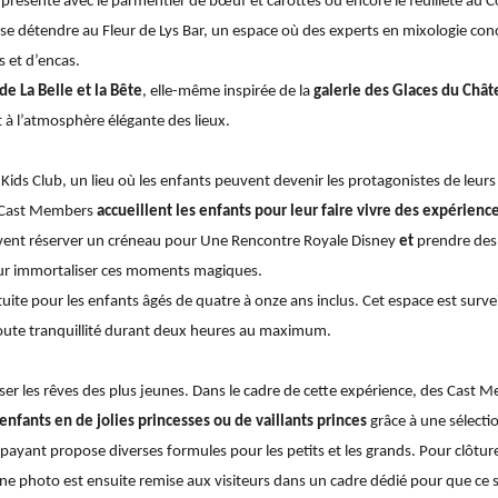
e présente avec le parmentier de bœuf et carottes ou encore le feuilleté au C
e détendre au Fleur de Lys Bar, un espace où des experts en mixologie conco
s et d’encas.
de La Belle et la Bête
, elle-même inspirée de la
galerie des Glaces du Chât
at à l’atmosphère élégante des lieux.
 Kids Club
, un lieu où les enfants peuvent devenir les protagonistes de leurs
s Cast Members
accueillent les enfants pour leur faire vivre des expérien
euvent réserver un créneau pour
Une Rencontre Royale Disney
et
prendre des
pour immortaliser ces moments magiques.
tuite
pour les enfants âgés de quatre à onze ans inclus. Cet espace est sur
toute tranquillité durant deux heures au maximum.
er les rêves des plus jeunes. Dans le cadre de cette expérience, des Cast 
enfants en de jolies princesses ou de vaillants princes
grâce à une sélecti
payant propose diverses formules pour les petits et les grands. Pour clôtur
une photo est ensuite remise aux visiteurs dans un cadre dédié pour que ce 