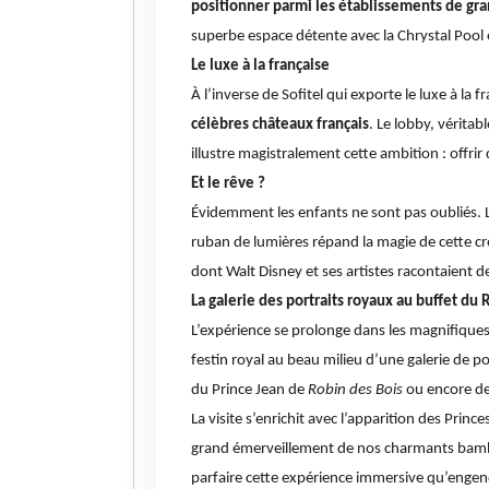
positionner parmi les établissements de gra
superbe espace détente avec la Chrystal Pool e
Le luxe à la française
À
l’inverse de Sofitel qui exporte le luxe à la
célèbres châteaux français
. Le lobby,
véritab
illustre magistralement cette ambition : offr
Et le rêve ?
Évidemment les enfants ne sont pas oubliés. 
ruban de lumières répand la magie de cette c
dont Walt Disney et ses artistes racontaient d
La galerie des portraits royaux au buffet du
L’expérience se prolonge dans les magnifiques
festin royal au beau milieu
d’une galerie de p
du Prince Jean de
Robin des Bois
ou encore d
La visite s’enrichit avec l’apparition des Prin
grand émerveillement de nos charmants bamb
parfaire cette expérience immersive qu’engen