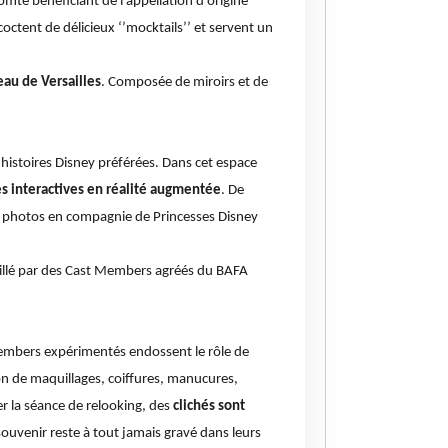
omté bénéficiant de l’appellation d’origine
ctent de délicieux ‘’
mocktails’’
et servent un
eau de Versailles
. Composée de miroirs et de
 histoires Disney préférées. Dans cet espace
ces interactives en réalité augmentée
. De
 photos en compagnie de Princesses Disney
veillé par des Cast Members agréés du BAFA
Members expérimentés endossent le rôle de
on de maquillages, coiffures, manucures,
er la séance de relooking, des
clichés sont
souvenir reste à tout jamais gravé dans leurs