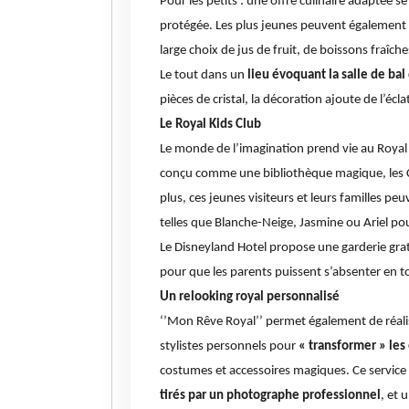
Pour les petits : une offre culinaire adaptée s
protégée. Les plus jeunes peuvent également s
large choix de jus de fruit, de boissons fraîche
Le tout dans un
lieu évoquant la salle de bal 
pièces de cristal, la décoration ajoute de l’écl
Le Royal Kids Club
Le monde de l’imagination prend vie au
Royal
conçu comme une bibliothèque magique, le
plus, ces jeunes visiteurs et leurs familles p
telles que Blanche-Neige, Jasmine ou Ariel 
Le Disneyland Hotel propose
une garderie gra
pour que les parents puissent s’absenter en 
Un relooking
royal personnalisé
‘’Mon Rêve Royal’’
permet également de réalis
stylistes personnels pour
« transformer » les 
costumes et accessoires magiques. Ce service 
tirés par un photographe professionnel
, et 