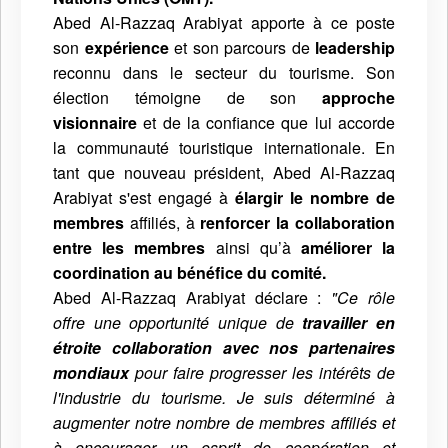
Abed Al-Razzaq Arabiyat
apporte à ce poste
son
expérience
et son parcours de
leadership
reconnu dans le secteur du tourisme. Son
élection témoigne de son
approche
visionnaire
et de la confiance que lui accorde
la communauté touristique internationale. En
tant que nouveau président, Abed Al-Razzaq
Arabiyat s'est engagé à
élargir le nombre de
membres
affiliés, à
renforcer la collaboration
entre les membres
ainsi qu’à
améliorer la
coordination au bénéfice du comité.
Abed Al-Razzaq Arabiyat déclare :
"Ce rôle
offre une opportunité unique de
travailler en
étroite collaboration avec nos partenaires
mondiaux
pour faire progresser les intérêts de
l'industrie du tourisme. Je suis déterminé à
augmenter notre nombre de membres affiliés et
à encourager un esprit de coopération et