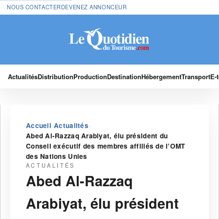
NOUS CONTACTER
DEVENEZ ANNONCEUR
Actualités
Distribution
Production
Destination
Hébergement
Transport
E-
›
›
Accueil
Actualités
Abed Al-Razzaq Arabiyat, élu président du
Conseil exécutif des membres affiliés de l’OMT
des Nations Unies
ACTUALITÉS
Abed Al-Razzaq
Arabiyat, élu président