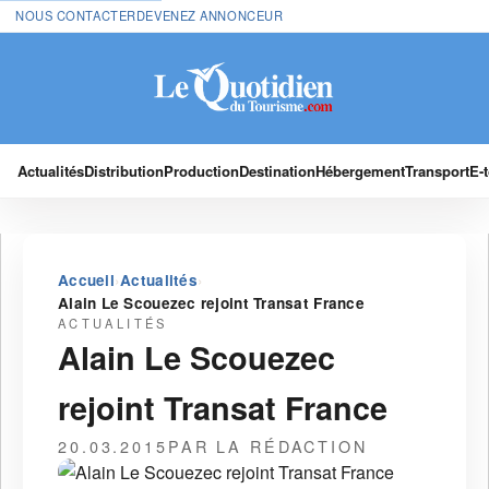
NOUS CONTACTER
DEVENEZ ANNONCEUR
Actualités
Distribution
Production
Destination
Hébergement
Transport
E-
›
›
Accueil
Actualités
Alain Le Scouezec rejoint Transat France
ACTUALITÉS
Alain Le Scouezec
rejoint Transat France
20.03.2015
PAR LA RÉDACTION