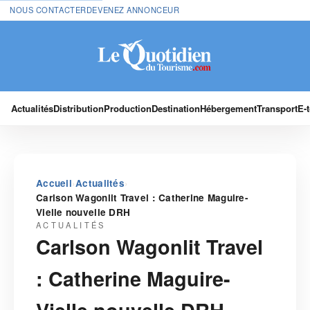
NOUS CONTACTER
DEVENEZ ANNONCEUR
Actualités
Distribution
Production
Destination
Hébergement
Transport
E-
›
›
Accueil
Actualités
Carlson Wagonlit Travel : Catherine Maguire-
Vielle nouvelle DRH
ACTUALITÉS
Carlson Wagonlit Travel
: Catherine Maguire-