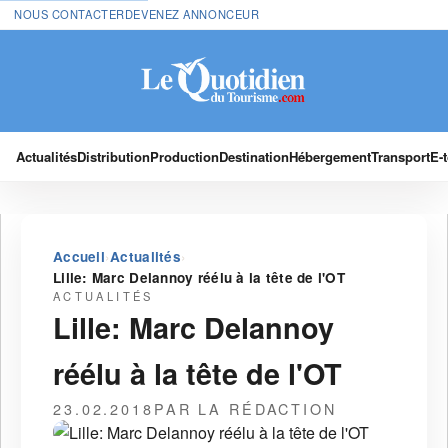
NOUS CONTACTER
DEVENEZ ANNONCEUR
Actualités
Distribution
Production
Destination
Hébergement
Transport
E-
›
›
Accueil
Actualités
Lille: Marc Delannoy réélu à la tête de l'OT
ACTUALITÉS
Lille: Marc Delannoy
réélu à la tête de l'OT
23.02.2018
PAR LA RÉDACTION