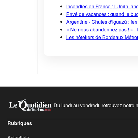
Incendies en France : l'Umih lanc
Privé de vacances : quand le bud
Argentine - Chutes d'Iguazú : fe
« Ne nous abandonnez pas ! » : l
Les hôteliers de Bordeaux Métropo
Du lundi au vendredi, retrouvez notre ne
Rubriques
Actualités