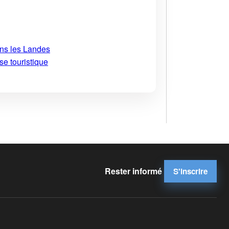
ans les Landes
se touristique
Rester informé
S'inscrire