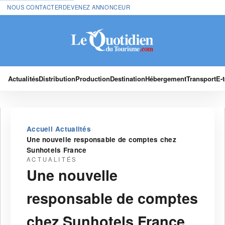
NOUS CONTACTER
DEVENEZ ANNONCEUR
Actualités
Distribution
Production
Destination
Hébergement
Transport
E-
›
›
Accueil
Actualités
Une nouvelle responsable de comptes chez
Sunhotels France
ACTUALITÉS
Une nouvelle
responsable de comptes
chez Sunhotels France