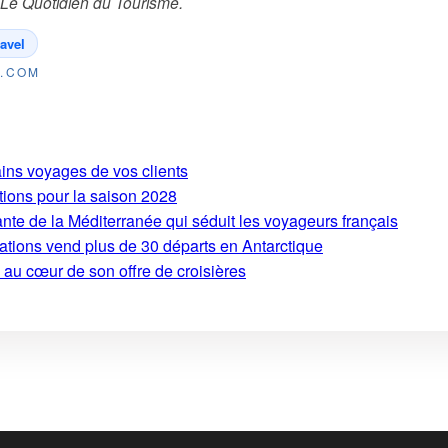
Le Quotidien du Tourisme
.
ravel
E.COM
ains voyages de vos clients
tions pour la saison 2028
ante de la Méditerranée qui séduit les voyageurs français
ations vend plus de 30 départs en Antarctique
 au cœur de son offre de croisières