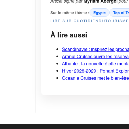
Article signé par
Myriam Abergel
pour
Sur le même thème :
Egypte
Top of T
LIRE SUR QUOTIDIENDUTOURISM
À lire aussi
Scandinavie : inspirez les proch
Aranui Cruises ouvre les réserva
Albanie : la nouvelle étoile mont
Hiver 2028-2029 : Ponant Explor
Oceania Cruises met le bien-être