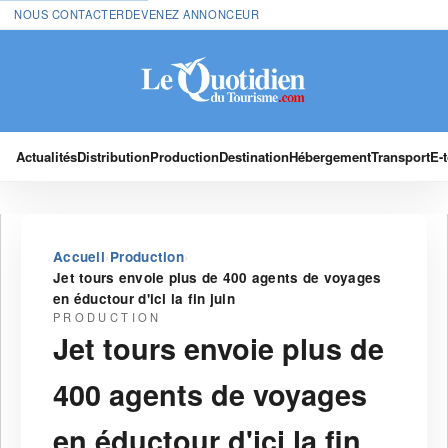
NOUS CONTACTER
DEVENEZ ANNONCEUR
Actualités
Distribution
Production
Destination
Hébergement
Transport
E-
›
›
Accueil
Production
Jet tours envoie plus de 400 agents de voyages
en éductour d'ici la fin juin
PRODUCTION
Jet tours envoie plus de
400 agents de voyages
en éductour d'ici la fin