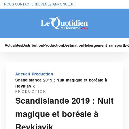
NOUS CONTACTER
DEVENEZ ANNONCEUR
Actualités
Distribution
Production
Destination
Hébergement
Transport
E-
›
›
Accueil
Production
Scandislande 2019 : Nuit magique et boréale à
Reykjavik
PRODUCTION
Scandislande 2019 : Nuit
magique et boréale à
Reykjavik