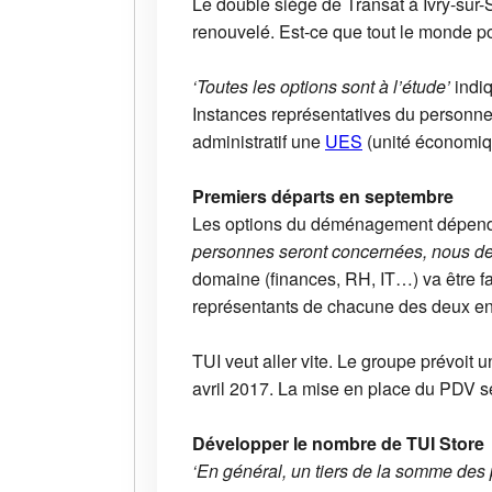
Le double siège de Transat à Ivry-sur-
renouvelé. Est-ce que tout le monde pou
‘Toutes les options sont à l’étude’
indiq
Instances représentatives du personnel
administratif une
UES
(unité économiqu
Premiers départs en septembre
Les options du déménagement dépendro
personnes seront concernées, nous devr
domaine (finances, RH, IT…) va être fai
représentants de chacune des deux en
TUI veut aller vite. Le groupe prévoit u
avril 2017. La mise en place du PDV se
Développer le nombre de TUI Store
‘En général, un tiers de la somme des 