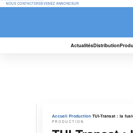
NOUS CONTACTER
DEVENEZ ANNONCEUR
Actualités
Distribution
Produ
›
›
Accueil
Production
TUI-Transat : la fus
PRODUCTION