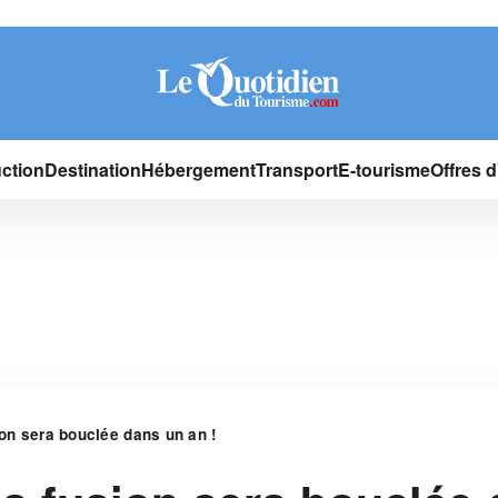
ction
Destination
Hébergement
Transport
E-tourisme
Offres 
ion sera bouclée dans un an !