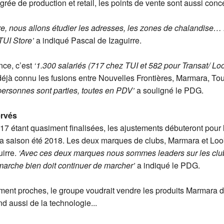
égrée de production et retail, les points de vente sont aussi conc
e, nous allons étudier les adresses, les zones de chalandise…
TUI Store’
a indiqué Pascal de Izaguirre.
nce, c’est
‘1.300 salariés (717 chez TUI et 582 pour Transat/ Loo
déjà connu les fusions entre Nouvelles Frontières, Marmara, Tou
personnes sont parties, toutes en PDV’
a souligné le PDG.
ervés
017 étant quasiment finalisées, les ajustements débuteront pour 
 la saison été 2018. Les deux marques de clubs, Marmara et Lo
irre.
‘Avec ces deux marques nous sommes leaders sur les clubs
 marche bien doit continuer de marcher’
a indiqué le PDG.
lement proches, le groupe voudrait vendre les produits Marmara
d aussi de la technologie...