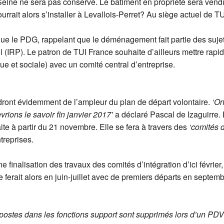
Seine ne sera pas conservé. Le bâtiment en propriété sera vendu 
rrait alors s’installer à Levallois-Perret? Au siège actuel de T
ue le PDG, rappelant que le déménagement fait partie des sujet
 (IRP). Le patron de TUI France souhaite d’ailleurs mettre rapi
e et sociale) avec un comité central d’entreprise.
nt évidemment de l’ampleur du plan de départ volontaire.
‘On
ions le savoir fin janvier 2017’
a déclaré Pascal de Izaguirre. L
te à partir du 21 novembre. Elle se fera à travers des
‘comités d
treprises.
ne finalisation des travaux des comités d’intégration d’ici février
 ferait alors en juin-juillet avec de premiers départs en septem
postes dans les fonctions support sont supprimés lors d’un PDV