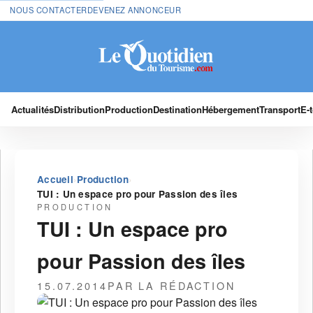
NOUS CONTACTER
DEVENEZ ANNONCEUR
Actualités
Distribution
Production
Destination
Hébergement
Transport
E-
›
›
Accueil
Production
TUI : Un espace pro pour Passion des îles
PRODUCTION
TUI : Un espace pro
pour Passion des îles
15.07.2014
PAR LA RÉDACTION