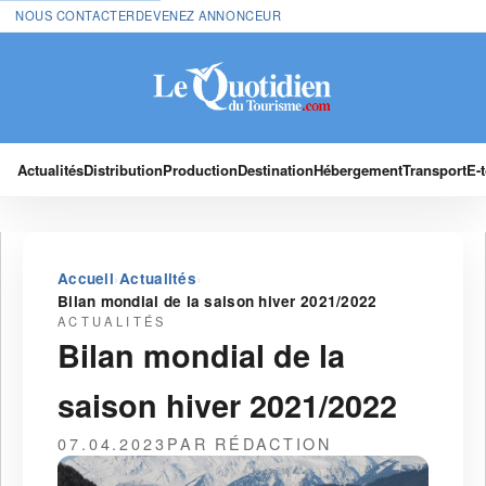
NOUS CONTACTER
DEVENEZ ANNONCEUR
Actualités
Distribution
Production
Destination
Hébergement
Transport
E-
›
›
Accueil
Actualités
Bilan mondial de la saison hiver 2021/2022
ACTUALITÉS
Bilan mondial de la
saison hiver 2021/2022
07.04.2023
PAR RÉDACTION